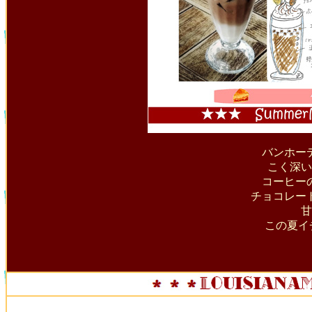
バンホー
こく深い
コーヒー
チョコレー
甘
この夏イ